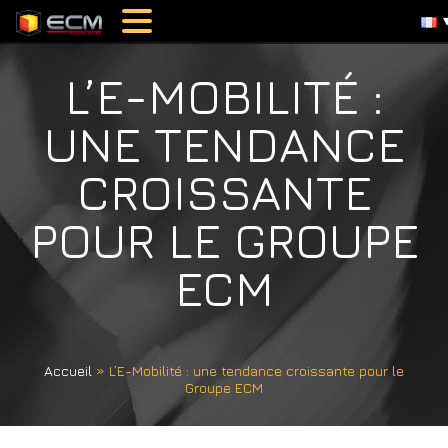
L’E-MOBILITÉ :
UNE TENDANCE
CROISSANTE
POUR LE GROUPE
ECM
Accueil
»
L’E-Mobilité : une tendance croissante pour le
Groupe ECM